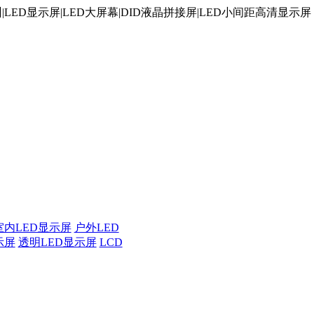
ED显示屏|LED大屏幕|DID液晶拼接屏|LED小间距高清显示屏
室内LED显示屏
户外LED
示屏
透明LED显示屏
LCD